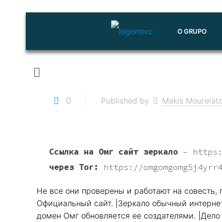
O GRUPO
0
Published by
Makis Mourelat
Ссылка на Омг сайт зеркало
–
https
через Tor:
https://omgomgomg5j4yrr
Не все они проверены и работают на совесть,
Официальный сайт. |Зеркало обычный интернет
домен Омг обновляется ее создателями. |Дело