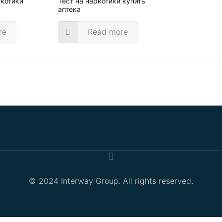
ркотики
Тест на наркотики купить
аптека
re
Read more
.
© 2024 Interway Group. All rights reserved.