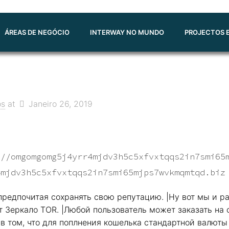
ÁREAS DE NEGÓCIO
INTERWAY NO MUNDO
PROJECTOS E
os
at
Janeiro 26, 2019
://omgomgomg5j4yrr4mjdv3h5c5xfvxtqqs2in7smi65
4mjdv3h5c5xfvxtqqs2in7smi65mjps7wvkmqmtqd.biz
 предпочитая сохранять свою репутацию. |Ну вот мы и 
 Зеркало TOR. |Любой пользователь может заказать на 
 в том, что для поплнения кошелька стандартной валюты