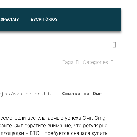
SPECIAIS
ESCRITÓRIOS
Tags
Categories
mjps7wvkmqmtqd.biz
–
Ссылка на Омг
рассмотрели все слагаемые успеха Омг. Omg
сайте Омг обратите внимание, что регулярно
 площадки – BTC – требуется сначала купить