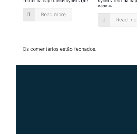
Тесты на наркотики купить где
Купить тест на на
казань
Read more
Read mo
Os comentários estão fechados.
.