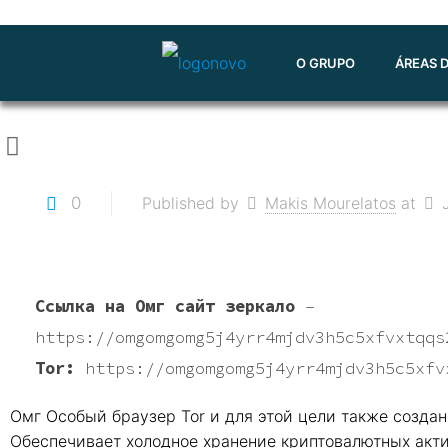
O GRUPO
ÁREAS 
0
Published by
Makis Mourelatos
at
Ссылка на Омг сайт зеркало
–
https://omgomgomg5j4yrr4mjdv3h5c5xfvxtqqs
Tor:
https://omgomgomg5j4yrr4mjdv3h5c5xfv
Омг Особый браузер Tor и для этой цели также создано
Обеспечивает холодное хранение криптовалютных акт