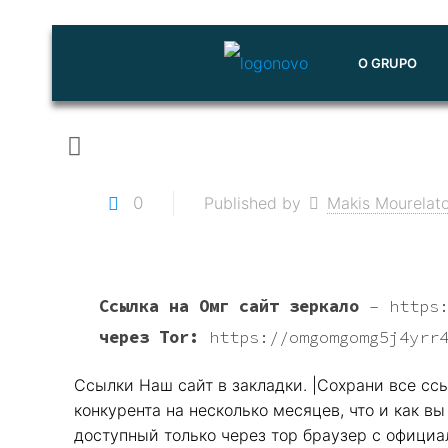
O GRUPO
0
Published by
Makis Mourelat
Ссылка на Омг сайт зеркало
–
https
через Tor:
https://omgomgomg5j4yrr
Ссылки Наш сайт в закладки. |Сохрани все ссы
конкурента на несколько месяцев, что и как 
доступный только через тор браузер с официал