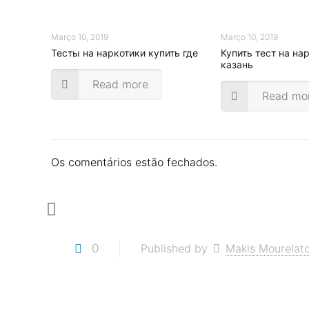
Março 10, 2019
Março 10, 2019
Тесты на наркотики купить где
Купить тест на на
казань
Read more
Read mo
Os comentários estão fechados.
0
Published by
Makis Mourelat