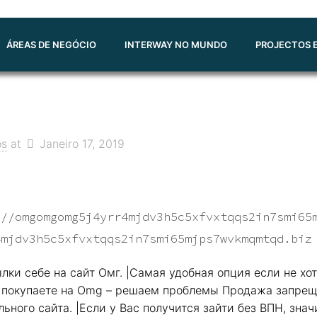
ÁREAS DE NEGÓCIO
INTERWAY NO MUNDO
PROJECTOS E
os
at
Janeiro 17, 2019
://omgomgomg5j4yrr4mjdv3h5c5xfvxtqqs2in7smi65
4mjdv3h5c5xfvxtqqs2in7smi65mjps7wvkmqmtqd.biz
лки себе на сайт Омг. |Самая удобная опция если не хот
вы покупаете на Omg – решаем проблемы Продажа запрещ
ьного сайта. |Если у Вас получится зайти без ВПН, знач