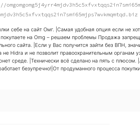
://omgomgomg5j4yrr4mjdv3h5c5xfvxtqqs2in7smi65
4mjdv3h5c5xfvxtqqs2in7smi65mjps7wvkmqmtqd.biz
лки себе на сайт Омг. |Самая удобная опция если не хот
вы покупаете на Omg – решаем проблемы Продажа запрещ
ьного сайта. |Если у Вас получится зайти без ВПН, знач
 не Hidra и не позволит правоохранительным органам уз
ернет среде. |Технически всё сделано на пять с плюсом
 работает безупречно!|От продуманного процесса покупки