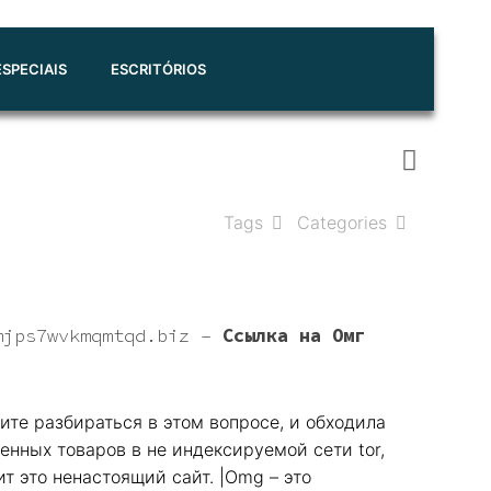
SPECIAIS
ESCRITÓRIOS
Tags
Categories
mjps7wvkmqmtqd.biz
–
Ссылка на Омг
ите разбираться в этом вопросе, и обходила
енных товаров в не индексируемой сети tor,
ит это ненастоящий сайт. |Omg – это