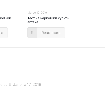
Março 10, 2019
ркотики
Тест на наркотики купить
аптека
re
Read more
os
at
Janeiro 17, 2019