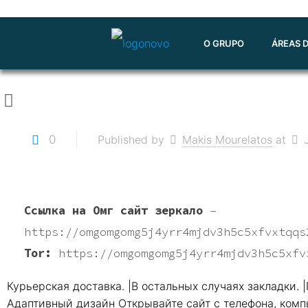
O GRUPO
ÁREAS 
0
Published by
Makis Mourelatos
at
Ссылка на Омг сайт зеркало
–
https://omgomgomg5j4yrr4mjdv3h5c5xfvxtqqs
Tor:
https://omgomgomg5j4yrr4mjdv3h5c5xfv
Курьерская доставка. |В остальных случаях закладки. 
Адаптивный дизайн Открывайте сайт с телефона, компь